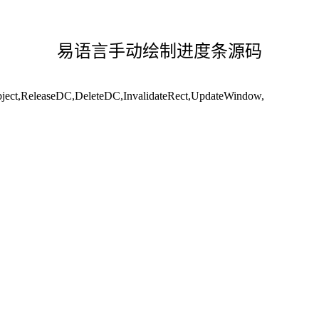
易语言手动绘制进度条源码
,ReleaseDC,DeleteDC,InvalidateRect,UpdateWindow,