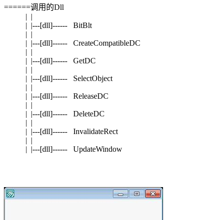
======调用的Dll
| |
| |---[dll]------ BitBlt
| |
| |---[dll]------ CreateCompatibleDC
| |
| |---[dll]------ GetDC
| |
| |---[dll]------ SelectObject
| |
| |---[dll]------ ReleaseDC
| |
| |---[dll]------ DeleteDC
| |
| |---[dll]------ InvalidateRect
| |
| |---[dll]------ UpdateWindow