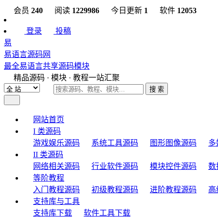
会员
240
阅读
1229986
今日更新
1
软件
12053
登录
投稿
易
易语言源码网
最全易语言共享源码模块
精品源码 · 模块 · 教程一站汇聚
搜 索
网站首页
I 类源码
游戏娱乐源码
系统工具源码
图形图像源码
多
II 类源码
网络相关源码
行业软件源码
模块控件源码
数
等阶教程
入门教程源码
初级教程源码
进阶教程源码
高
支持库与工具
支持库下载
软件工具下载