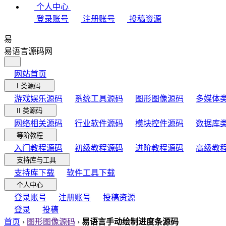
个人中心
登录账号
注册账号
投稿资源
易
易语言源码网
网站首页
I 类源码
游戏娱乐源码
系统工具源码
图形图像源码
多媒体
II 类源码
网络相关源码
行业软件源码
模块控件源码
数据库
等阶教程
入门教程源码
初级教程源码
进阶教程源码
高级教
支持库与工具
支持库下载
软件工具下载
个人中心
登录账号
注册账号
投稿资源
登录
投稿
首页
›
图形图像源码
›
易语言手动绘制进度条源码