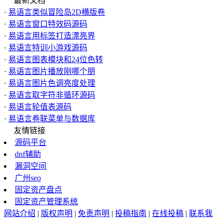
最新文档
·
易语言类似冒险岛2D横版卷
·
易语言窗口特效码源码
·
易语言用标签打造漂亮界
·
易语言特训小游戏源码
·
易语言图表模块和24位色转
·
易语言图片播放刚哪个朋
·
易语言图片色调亮度处理
·
易语言取字符非循环源码
·
易语言轮值表源码
·
易语言卷联菜单与数据库
友情链接
源码平台
dnf辅助
漏洞空间
广州seo
固定资产盘点
固定资产管理系统
网站介绍
|
版权声明
|
免责声明
|
投稿指南
|
在线投稿
|
联系我