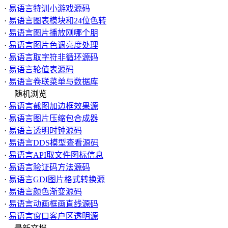
·
易语言特训小游戏源码
·
易语言图表模块和24位色转
·
易语言图片播放刚哪个朋
·
易语言图片色调亮度处理
·
易语言取字符非循环源码
·
易语言轮值表源码
·
易语言卷联菜单与数据库
随机浏览
·
易语言截图加边框效果源
·
易语言图片压缩包合成器
·
易语言透明时钟源码
·
易语言DDS模型查看源码
·
易语言API取文件图标信息
·
易语言验证码方法源码
·
易语言GDI图片格式转换源
·
易语言颜色渐变源码
·
易语言动画框画直线源码
·
易语言窗口客户区透明源