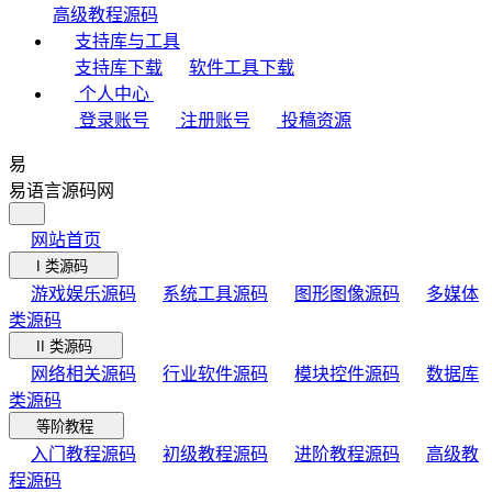
高级教程源码
支持库与工具
支持库下载
软件工具下载
个人中心
登录账号
注册账号
投稿资源
易
易语言源码网
网站首页
I 类源码
游戏娱乐源码
系统工具源码
图形图像源码
多媒体
类源码
II 类源码
网络相关源码
行业软件源码
模块控件源码
数据库
类源码
等阶教程
入门教程源码
初级教程源码
进阶教程源码
高级教
程源码