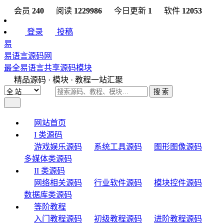
会员
240
阅读
1229986
今日更新
1
软件
12053
登录
投稿
易
易语言源码网
最全易语言共享源码模块
精品源码 · 模块 · 教程一站汇聚
搜 索
网站首页
I 类源码
游戏娱乐源码
系统工具源码
图形图像源码
多媒体类源码
II 类源码
网络相关源码
行业软件源码
模块控件源码
数据库类源码
等阶教程
入门教程源码
初级教程源码
进阶教程源码