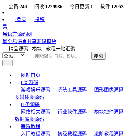
会员
240
阅读
1229986
今日更新
1
软件
12053
登录
投稿
易
易语言源码网
最全易语言共享源码模块
精品源码 · 模块 · 教程一站汇聚
搜 索
网站首页
I 类源码
游戏娱乐源码
系统工具源码
图形图像源码
多媒体类源码
II 类源码
网络相关源码
行业软件源码
模块控件源码
数据库类源码
等阶教程
入门教程源码
初级教程源码
进阶教程源码