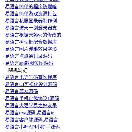
·
易语言简单的程序防爆暗
·
易语言简单游戏资源打包
·
易语言私服登录器制作例
·
易语言破天一剑登录器支
·
易语言根据兲訫ve的修改的
·
易语言树型框配合数据库
·
易语言图片浮雕效果字形
·
易语言点点通讯录源码
·
易语言api截图位图源码
随机浏览
·
易语言电话号码查询程序
·
易语言UI可视化设计源码
·
易语言算24源码
·
易语言手机企鹅协议1源码
·
易语言大强学易之好友录
·
易语言trya源码,易语言tr
·
易语言客户端源码,易语言
·
易语言小叶API小助手源码