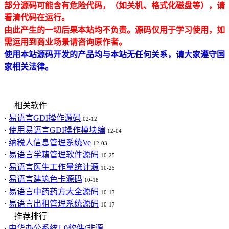
部分源码可能含有危险代码，（如关机、格式化磁盘等），请
看清代码在运行。
由此产生的一切后果本站均不负责。源码仅用于学习使用，如
需运用到商业场景请咨询原作者。
使用本站源码开发的产品均与本站无任何关系，请大家遵守国
家相关法律。
相关软件
·
易语言GDI操作源码
02-12
·
使用易语言GDI操作模块编
12-04
·
纳税人信息管理系统Ve
12-03
·
易语言学籍管理软件源码
10-25
·
易语言医生工作量统计源
10-25
·
易语言建筑色卡源码
10-18
·
易语言中药药方大全源码
10-17
·
易语言出租管理系统源码
10-17
推荐排行
·
中华办公系统1.0软件(非源