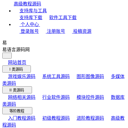
高级教程源码
支持库与工具
支持库下载
软件工具下载
个人中心
登录账号
注册账号
投稿资源
易
易语言源码网
网站首页
I 类源码
游戏娱乐源码
系统工具源码
图形图像源码
多媒体
类源码
II 类源码
网络相关源码
行业软件源码
模块控件源码
数据库
类源码
等阶教程
入门教程源码
初级教程源码
进阶教程源码
高级教
程源码