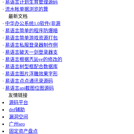
·
易语言计划生育管理源码
·
流水帐单据浏览的算
最新文档
·
中华办公系统1.0软件(非源
·
易语言简单的程序防爆暗
·
易语言简单游戏资源打包
·
易语言私服登录器制作例
·
易语言破天一剑登录器支
·
易语言根据兲訫ve的修改的
·
易语言树型框配合数据库
·
易语言图片浮雕效果字形
·
易语言点点通讯录源码
·
易语言api截图位图源码
友情链接
源码平台
dnf辅助
漏洞空间
广州seo
固定资产盘点