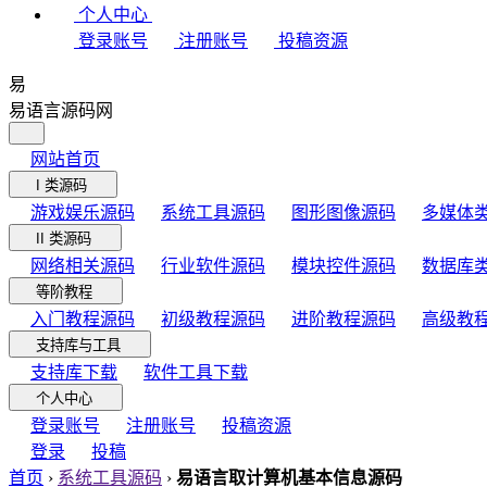
个人中心
登录账号
注册账号
投稿资源
易
易语言源码网
网站首页
I 类源码
游戏娱乐源码
系统工具源码
图形图像源码
多媒体
II 类源码
网络相关源码
行业软件源码
模块控件源码
数据库
等阶教程
入门教程源码
初级教程源码
进阶教程源码
高级教
支持库与工具
支持库下载
软件工具下载
个人中心
登录账号
注册账号
投稿资源
登录
投稿
首页
›
系统工具源码
›
易语言取计算机基本信息源码