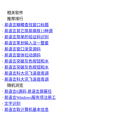
相关软件
推荐排行
·
易语言糊模查找窗口标题
·
易语言其它简易换肤13种源
·
易语言简单的验证码识别
·
易语言笔划输入法一整套
·
易语言窗口渐变源码
·
易语言窗体拉动源码
·
易语言突破灰色按钮和水
·
易语言突破灰色按钮和水
·
易语言科大讯飞语音库调
·
易语言科大讯飞语音库调
随机浏览
·
易语言6源码,易语言屏蔽任
·
易语言Windows服务项注册工
·
文字识别
·
易语言取计算机基本信息