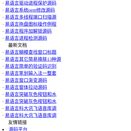
·
易语言驱动进程保护源码
·
易语言系统oem修改源码
·
易语言多线程端口扫描源
·
易语言拖盘图标操作例程
·
易语言程序加解锁源码
·
易语言进程检测源码
最新文档
·
易语言糊模查找窗口标题
·
易语言其它简易换肤13种源
·
易语言简单的验证码识别
·
易语言笔划输入法一整套
·
易语言窗口渐变源码
·
易语言窗体拉动源码
·
易语言突破灰色按钮和水
·
易语言突破灰色按钮和水
·
易语言科大讯飞语音库调
·
易语言科大讯飞语音库调
友情链接
源码平台