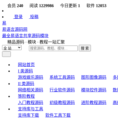
会员
240
阅读
1229986
今日更新
1
软件
12053
登录
投稿
易
易语言源码网
最全易语言共享源码模块
精品源码 · 模块 · 教程一站汇聚
搜 索
网站首页
I 类源码
游戏娱乐源码
系统工具源码
图形图像源码
多
II 类源码
网络相关源码
行业软件源码
模块控件源码
数
等阶教程
入门教程源码
初级教程源码
进阶教程源码
高
支持库与工具
支持库下载
软件工具下载