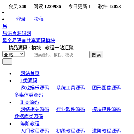
会员
240
阅读
1229986
今日更新
1
软件
12053
登录
投稿
易
易语言源码网
最全易语言共享源码模块
精品源码 · 模块 · 教程一站汇聚
搜 索
网站首页
I 类源码
游戏娱乐源码
系统工具源码
图形图像源码
多媒体类源码
II 类源码
网络相关源码
行业软件源码
模块控件源码
数据库类源码
等阶教程
入门教程源码
初级教程源码
进阶教程源码