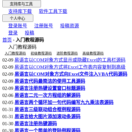
支持库与工具
支持库下载
软件工具下载
个人中心
登录账号
注册账号
投稿资源
登录
投稿
首页
›
入门教程源码
入门教程源码
入门教程源码
初级教程源码
进阶教程源码
高级教程源码
02-09
易语言以COM对象方式显示或隐藏Excel的工具栏源码
02-09
易语言以COM对象方式将Excel工作表内容复制到高级
02-09
易语言以COM对象方式向Excel文件注入VBA代码源码
02-09
易语言代码最简洁的使用工具源码
02-09
易语言注册热键设置窗口标题源码
02-06
易语言二元一次方程组的解源码
02-05
易语言两个循环加一句代码编写九九乘法表源码
01-31
易语言三级联动组合框例程源码
01-31
易语言给大图片添加滚动条源码
01-30
易语言注册热键源码
01-30
易语言一个简单的登陆例程源码