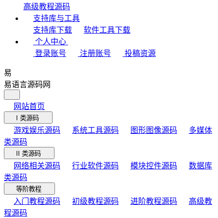
高级教程源码
支持库与工具
支持库下载
软件工具下载
个人中心
登录账号
注册账号
投稿资源
易
易语言源码网
网站首页
I 类源码
游戏娱乐源码
系统工具源码
图形图像源码
多媒体
类源码
II 类源码
网络相关源码
行业软件源码
模块控件源码
数据库
类源码
等阶教程
入门教程源码
初级教程源码
进阶教程源码
高级教
程源码