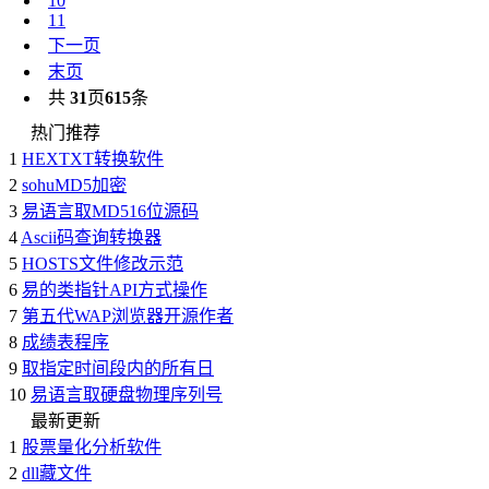
10
11
下一页
末页
共
31
页
615
条
热门推荐
1
HEXTXT转换软件
2
sohuMD5加密
3
易语言取MD516位源码
4
Ascii码查询转换器
5
HOSTS文件修改示范
6
易的类指针API方式操作
7
第五代WAP浏览器开源作者
8
成绩表程序
9
取指定时间段内的所有日
10
易语言取硬盘物理序列号
最新更新
1
股票量化分析软件
2
dll藏文件