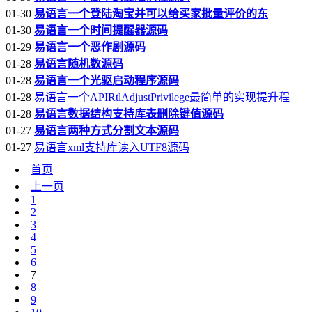
01-30
易语言一个登陆淘宝并可以给买家批量评价的东
01-30
易语言一个时间提醒器源码
01-29
易语言一个恶作剧源码
01-28
易语言随机数源码
01-28
易语言一个光驱启动程序源码
01-28
易语言一个APIRtlAdjustPrivilege最简单的实现提升程
01-28
易语言数据结构支持库表删除键值源码
01-27
易语言两种方式分割文本源码
01-27
易语言xml支持库读入UTF8源码
首页
上一页
1
2
3
4
5
6
7
8
9