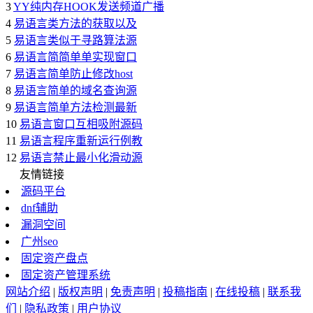
3
YY纯内存HOOK发送频道广播
4
易语言类方法的获取以及
5
易语言类似于寻路算法源
6
易语言简简单单实现窗口
7
易语言简单防止修改host
8
易语言简单的域名查询源
9
易语言简单方法检测最新
10
易语言窗口互相吸附源码
11
易语言程序重新运行例教
12
易语言禁止最小化滑动源
友情链接
源码平台
dnf辅助
漏洞空间
广州seo
固定资产盘点
固定资产管理系统
网站介绍
|
版权声明
|
免责声明
|
投稿指南
|
在线投稿
|
联系我
们
|
隐私政策
|
用户协议