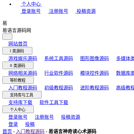
个人中心
登录账号
注册账号
投稿资源
易
易语言源码网
网站首页
I 类源码
游戏娱乐源码
系统工具源码
图形图像源码
多媒体
II 类源码
网络相关源码
行业软件源码
模块控件源码
数据库
等阶教程
入门教程源码
初级教程源码
进阶教程源码
高级教
支持库与工具
支持库下载
软件工具下载
个人中心
登录账号
注册账号
投稿资源
登录
投稿
首页
›
入门教程源码
›
易语言神奇读心术源码