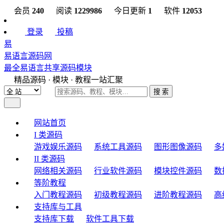
会员
240
阅读
1229986
今日更新
1
软件
12053
登录
投稿
易
易语言源码网
最全易语言共享源码模块
精品源码 · 模块 · 教程一站汇聚
搜 索
网站首页
I 类源码
游戏娱乐源码
系统工具源码
图形图像源码
多
II 类源码
网络相关源码
行业软件源码
模块控件源码
数
等阶教程
入门教程源码
初级教程源码
进阶教程源码
高
支持库与工具
支持库下载
软件工具下载