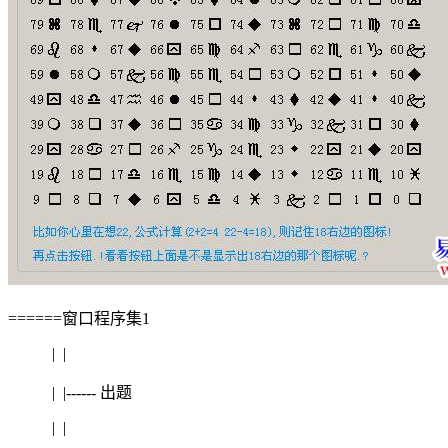
======窗口程序集1
| |
| |------ 出题
| |