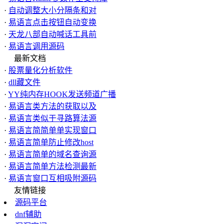
·
自动调整大小分隔条和对
·
易语言点击按钮自动变换
·
天龙八部自动喊话工具前
·
易语言调用源码
最新文档
·
股票量化分析软件
·
dll藏文件
·
YY纯内存HOOK发送频道广播
·
易语言类方法的获取以及
·
易语言类似于寻路算法源
·
易语言简简单单实现窗口
·
易语言简单防止修改host
·
易语言简单的域名查询源
·
易语言简单方法检测最新
·
易语言窗口互相吸附源码
友情链接
源码平台
dnf辅助