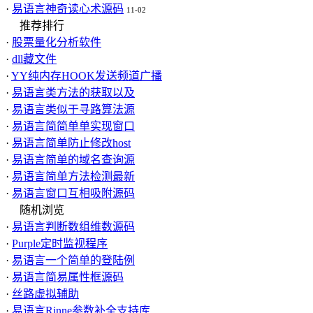
·
易语言神奇读心术源码
11-02
推荐排行
·
股票量化分析软件
·
dll藏文件
·
YY纯内存HOOK发送频道广播
·
易语言类方法的获取以及
·
易语言类似于寻路算法源
·
易语言简简单单实现窗口
·
易语言简单防止修改host
·
易语言简单的域名查询源
·
易语言简单方法检测最新
·
易语言窗口互相吸附源码
随机浏览
·
易语言判断数组维数源码
·
Purple定时监视程序
·
易语言一个简单的登陆例
·
易语言简易属性框源码
·
丝路虚拟辅助
·
易语言Rinne参数补全支持库