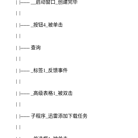
| |------ __启动窗口_创建完毕
| |
| |------ _按钮4_被单击
| |
| |------ 查询
| |
| |------ _标签1_反馈事件
| |
| |------ _高级表格1_被双击
| |
| |------ 子程序_迅雷添加下载任务
| |