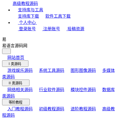
高级教程源码
支持库与工具
支持库下载
软件工具下载
个人中心
登录账号
注册账号
投稿资源
易
易语言源码网
网站首页
I 类源码
游戏娱乐源码
系统工具源码
图形图像源码
多媒体
类源码
II 类源码
网络相关源码
行业软件源码
模块控件源码
数据库
类源码
等阶教程
入门教程源码
初级教程源码
进阶教程源码
高级教
程源码