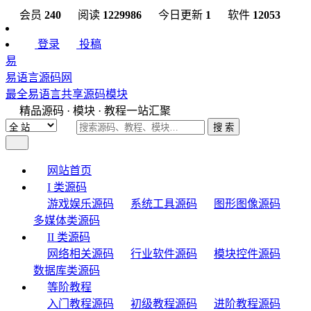
会员
240
阅读
1229986
今日更新
1
软件
12053
登录
投稿
易
易语言源码网
最全易语言共享源码模块
精品源码 · 模块 · 教程一站汇聚
搜 索
网站首页
I 类源码
游戏娱乐源码
系统工具源码
图形图像源码
多媒体类源码
II 类源码
网络相关源码
行业软件源码
模块控件源码
数据库类源码
等阶教程
入门教程源码
初级教程源码
进阶教程源码