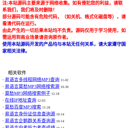
注:本站源码主要来源于网络收集。如有侵犯
您的利益，请联
系我们，我们将及时删除！
部分源码可能含有危险代码，（如关机、格式化磁盘等），请
看清代码在运行。
由此产生的一切后果本站均不负责。源码仅用于学习使用，如
需运用到商业场景请咨询原作者。
使用本站源码开发的产品均与本站无任何关系，请大家遵守国
家相关法律。
相关软件
·
易语言多线程网络MP3查询
11-02
·
易语言莫愁MP3网络搜索源
10-30
·
莫愁MP3网络搜索例子
12-18
·
在线IP地址查询
12-03
·
莫愁百度MP3搜索
11-26
·
易语言身份证信息查询源
10-14
·
易语言企鹅群关系查询源
10-14
·
易语言中考听力考查成绩