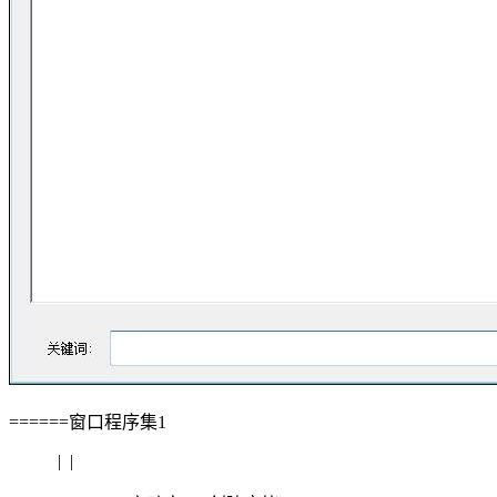
======窗口程序集1
| |