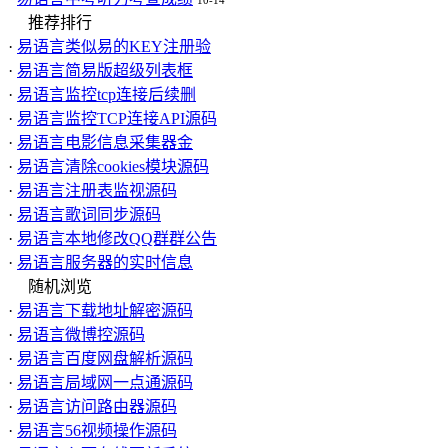
10-14
推荐排行
·
易语言类似易的KEY注册验
·
易语言简易版超级列表框
·
易语言监控tcp连接后续删
·
易语言监控TCP连接API源码
·
易语言电影信息采集器金
·
易语言清除cookies模块源码
·
易语言注册表监视源码
·
易语言歌词同步源码
·
易语言本地修改QQ群群公告
·
易语言服务器的实时信息
随机浏览
·
易语言下载地址解密源码
·
易语言微博控源码
·
易语言百度网盘解析源码
·
易语言局域网一点通源码
·
易语言访问路由器源码
·
易语言56视频操作源码