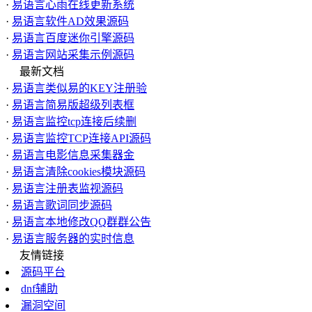
·
易语言心雨在线更新系统
·
易语言软件AD效果源码
·
易语言百度迷你引擎源码
·
易语言网站采集示例源码
最新文档
·
易语言类似易的KEY注册验
·
易语言简易版超级列表框
·
易语言监控tcp连接后续删
·
易语言监控TCP连接API源码
·
易语言电影信息采集器金
·
易语言清除cookies模块源码
·
易语言注册表监视源码
·
易语言歌词同步源码
·
易语言本地修改QQ群群公告
·
易语言服务器的实时信息
友情链接
源码平台
dnf辅助
漏洞空间